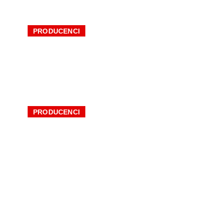
PRODUCENCI
Blachotrapez Sp. z o.o. | Pokrycia
dachowe i elewacyjne
PRODUCENCI
CREATON | Producent
najpiękniejszych dachów