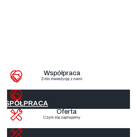
Dla naszych Klientów
Jesteś zainteresowany firmą
KB Dachy?
Współpraca
Zrób inwestycję z nami
WSPÓŁPRACA
Oferta
Czym się zajmujemy