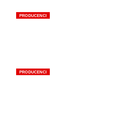
PRODUCENCI
Wienerberger | Dachówki
ceramiczne i akcesoria
systemowe Koramic
PRODUCENCI
Blachotrapez Sp. z o.o. | Pokrycia
dachowe i elewacyjne