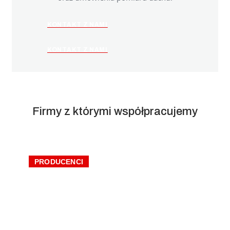
KONTAKT Z NAMI
KONTAKT Z NAMI
Firmy z którymi współpracujemy
PRODUCENCI
Wienerberger | Dachówki
ceramiczne i akcesoria
systemowe Koramic