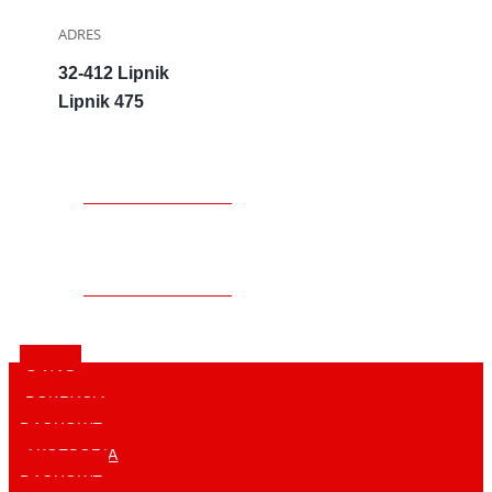
ADRES
32-412 Lipnik
Lipnik 475
ZAPYTAJ O WYCENĘ
ZAPYTAJ O WYCENĘ
O NAS
POKRYCIA
DACHOWE
AKCESORIA
DACHOWE